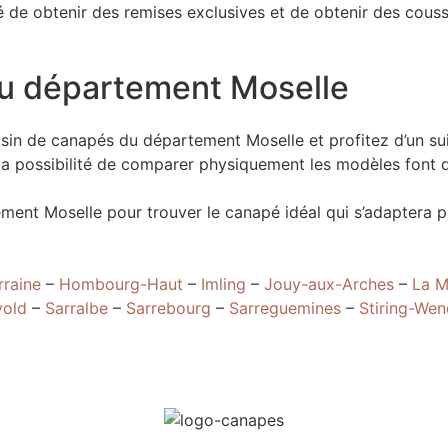
lité de obtenir des remises exclusives et de obtenir des co
du département Moselle
sin de canapés du département Moselle et profitez d’un sui
t la possibilité de comparer physiquement les modèles fon
ent Moselle pour trouver le canapé idéal qui s’adaptera pa
rraine
–
Hombourg-Haut
–
Imling
–
Jouy-aux-Arches
–
La 
vold
–
Sarralbe
–
Sarrebourg
–
Sarreguemines
–
Stiring-Wen