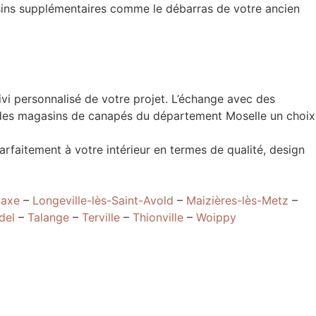
ussins supplémentaires comme le débarras de votre ancien
vi personnalisé de votre projet. L’échange avec des
t des magasins de canapés du département Moselle un choix
rfaitement à votre intérieur en termes de qualité, design
Maxe
–
Longeville-lès-Saint-Avold
–
Maizières-lès-Metz
–
del
–
Talange
–
Terville
–
Thionville
–
Woippy